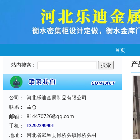
首页
产
站内搜索：
公司：
河北乐迪金属制品有限公司
联系：
孟总
邮箱：
814470726@qq.com
手机：
13292299901
地址：
河北省武邑县肖桥头镇肖桥头村