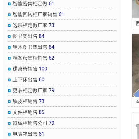
智能密集柜定做
61
智能回转柜厂家销售
61
选层柜定做厂家
73
图书架出售
84
钢木图书架出售
84
档案密集柜销售
62
课桌椅销售
100
上下床出售
60
更衣柜定做厂家
79
铁皮柜销售
73
文件柜销售
85
器械柜销售公司
79
电表箱出售
81