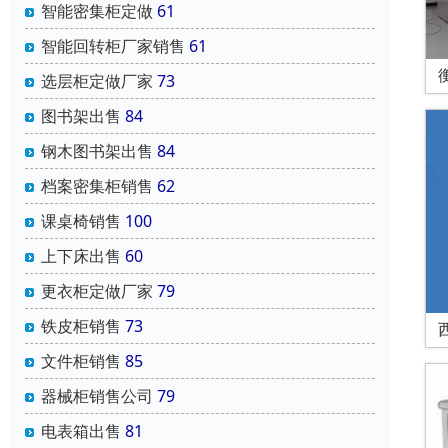
智能密集柜定做
61
智能回转柜厂家销售
61
选层柜定做厂家
73
图书架出售
84
钢木图书架出售
84
档案密集柜销售
62
课桌椅销售
100
上下床出售
60
更衣柜定做厂家
79
铁皮柜销售
73
文件柜销售
85
器械柜销售公司
79
电表箱出售
81