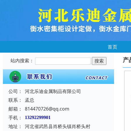
首页
产
站内搜索：
公司：
河北乐迪金属制品有限公司
联系：
孟总
邮箱：
814470726@qq.com
手机：
13292299901
地址：
河北省武邑县肖桥头镇肖桥头村