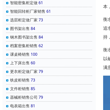
智能密集柜定做
61
本
智能回转柜厂家销售
61
衡
选层柜定做厂家
73
追
图书架出售
84
持
钢木图书架出售
84
档案密集柜销售
62
衡
课桌椅销售
100
以
上下床出售
60
满
更衣柜定做厂家
79
铁皮柜销售
73
文件柜销售
85
器械柜销售公司
79
电表箱出售
81