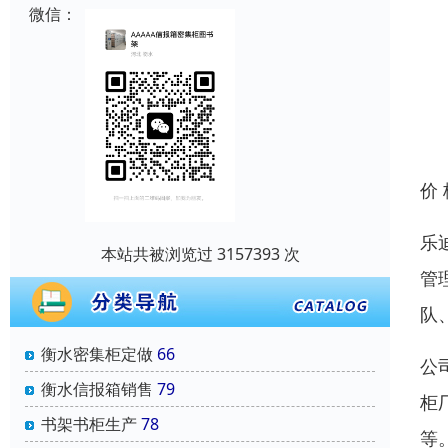
微信：
价
乐
本站共被浏览过 3157393 次
管
队
衡水密集柜定做
66
公
衡水信报箱销售
79
柜
书架书柜生产
78
等