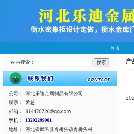
首页
产
站内搜索：
公司：
河北乐迪金属制品有限公司
20
联系：
孟总
邮箱：
814470726@qq.com
手机：
13292299901
地址：
河北省武邑县肖桥头镇肖桥头村