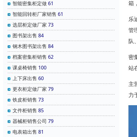
箱
智能密集柜定做
61
智能回转柜厂家销售
61
乐
选层柜定做厂家
73
管
图书架出售
84
队
钢木图书架出售
84
密
档案密集柜销售
62
课桌椅销售
100
站
上下床出售
60
主
更衣柜定做厂家
79
力
铁皮柜销售
73
文件柜销售
85
器械柜销售公司
79
电表箱出售
81