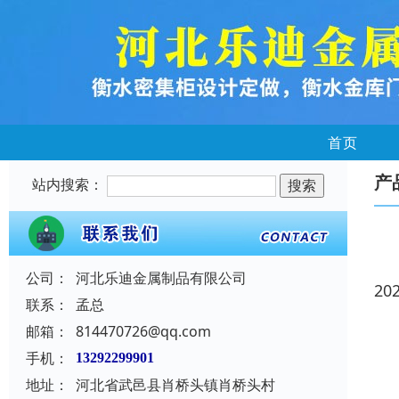
首页
产
站内搜索：
公司：
河北乐迪金属制品有限公司
20
联系：
孟总
邮箱：
814470726@qq.com
手机：
13292299901
地址：
河北省武邑县肖桥头镇肖桥头村