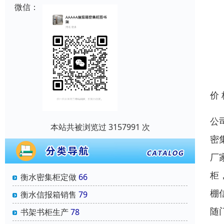
微信：
价
公
本站共被浏览过 3157991 次
密
厂
柜
衡水密集柜定做
66
棚
衡水信报箱销售
79
随
书架书柜生产
78