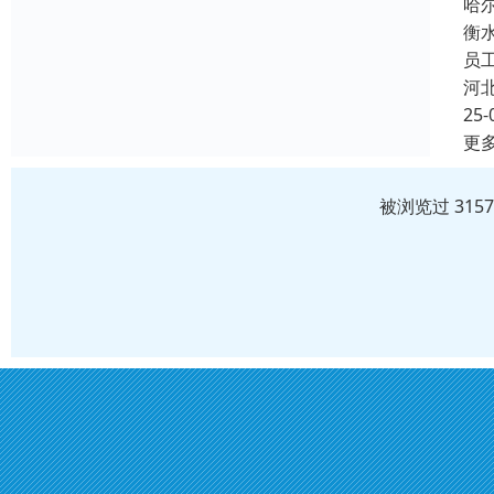
哈
衡
员
河
25-
更
被浏览过 315