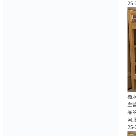
25-
衡
主
品
河
25-