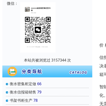
微信：
价
信
本站共被浏览过 3157344 次
决
箱
衡水密集柜定做
66
智
衡水信报箱销售
79
化
书架书柜生产
78
无