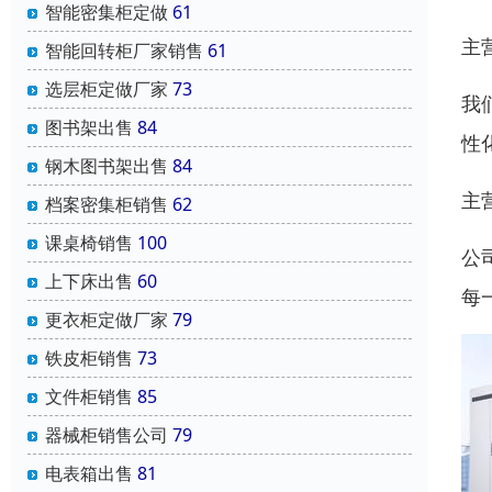
智能密集柜定做
61
主
智能回转柜厂家销售
61
选层柜定做厂家
73
我
图书架出售
84
性
钢木图书架出售
84
主
档案密集柜销售
62
课桌椅销售
100
公
上下床出售
60
每
更衣柜定做厂家
79
铁皮柜销售
73
文件柜销售
85
器械柜销售公司
79
电表箱出售
81