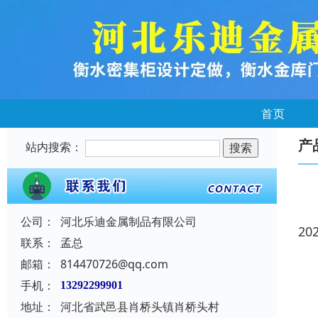
首页
产
站内搜索：
公司：
河北乐迪金属制品有限公司
20
联系：
孟总
邮箱：
814470726@qq.com
手机：
13292299901
地址：
河北省武邑县肖桥头镇肖桥头村