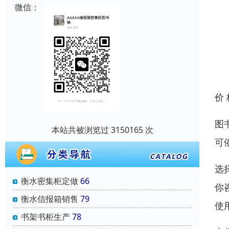
微信：
价
图
本站共被浏览过 3150165 次
可
选
衡水密集柜定做
66
你
衡水信报箱销售
79
使
书架书柜生产
78