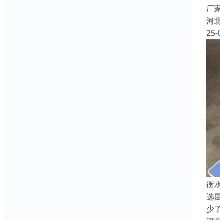
厂
河
25-
衡
选
少