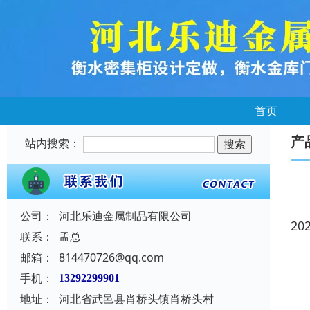
首页
产
站内搜索：
公司：
河北乐迪金属制品有限公司
20
联系：
孟总
邮箱：
814470726@qq.com
手机：
13292299901
地址：
河北省武邑县肖桥头镇肖桥头村