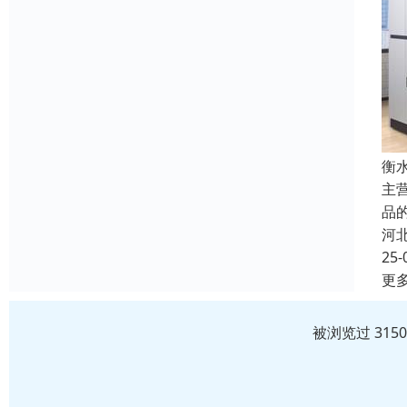
衡
主
品
河
25-
更
被浏览过 315