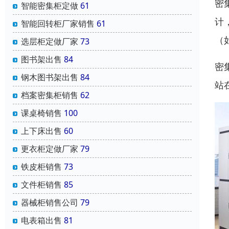
密
智能密集柜定做
61
计
智能回转柜厂家销售
61
（
选层柜定做厂家
73
图书架出售
84
密
钢木图书架出售
84
站
档案密集柜销售
62
课桌椅销售
100
上下床出售
60
更衣柜定做厂家
79
铁皮柜销售
73
文件柜销售
85
器械柜销售公司
79
电表箱出售
81