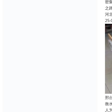
密
之
河
25-
邢
衡
人