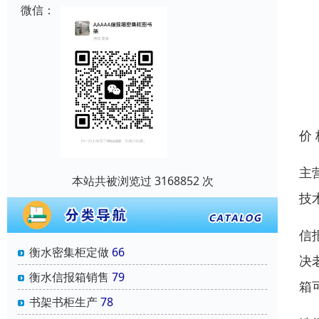
微信：
价
主
本站共被浏览过 3168852 次
技
信
衡水密集柜定做
66
决
衡水信报箱销售
79
箱
书架书柜生产
78