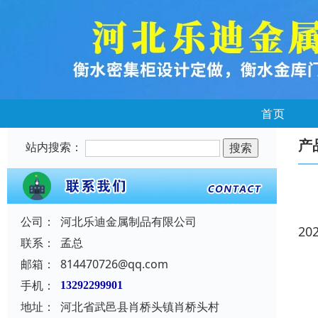
首页
产
站内搜索：
公司：
河北乐迪金属制品有限公司
20
联系：
孟总
邮箱：
814470726@qq.com
手机：
13292299901
地址：
河北省武邑县肖桥头镇肖桥头村