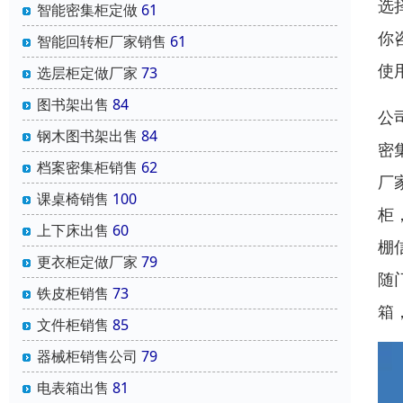
选
智能密集柜定做
61
你
智能回转柜厂家销售
61
使
选层柜定做厂家
73
图书架出售
84
公
钢木图书架出售
84
密
档案密集柜销售
62
厂
课桌椅销售
100
柜
上下床出售
60
棚
更衣柜定做厂家
79
随
铁皮柜销售
73
箱
文件柜销售
85
器械柜销售公司
79
电表箱出售
81