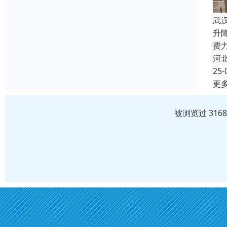
武
升
费
河
25-
更
被浏览过 316