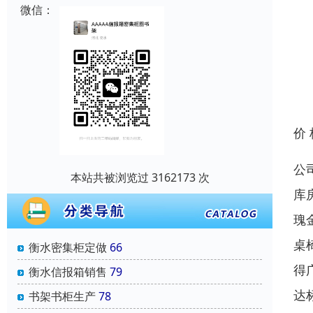
微信：
价
公
本站共被浏览过 3162173 次
库
瑰
桌
衡水密集柜定做
66
得
衡水信报箱销售
79
达
书架书柜生产
78