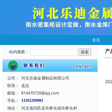
首页
产
站内搜索：
公司：
河北乐迪金属制品有限公司
20
联系：
孟总
邮箱：
814470726@qq.com
手机：
13292299901
地址：
河北省武邑县肖桥头镇肖桥头村