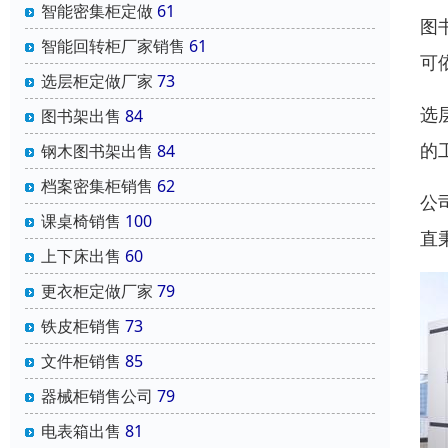
智能密集柜定做
61
图
智能回转柜厂家销售
61
可
选层柜定做厂家
73
选
图书架出售
84
的
钢木图书架出售
84
档案密集柜销售
62
公
课桌椅销售
100
直
上下床出售
60
更衣柜定做厂家
79
铁皮柜销售
73
文件柜销售
85
器械柜销售公司
79
电表箱出售
81