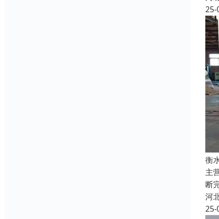
25-
衡
主
断
河
25-