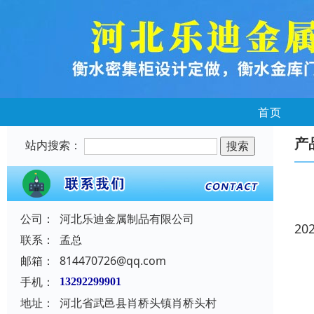
首页
产
站内搜索：
公司：
河北乐迪金属制品有限公司
20
联系：
孟总
邮箱：
814470726@qq.com
手机：
13292299901
地址：
河北省武邑县肖桥头镇肖桥头村