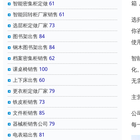
箱
智能密集柜定做
61
智能回转柜厂家销售
61
选
选层柜定做厂家
73
你
图书架出售
84
使
钢木图书架出售
84
智
档案密集柜销售
62
课桌椅销售
100
化
上下床出售
60
无
更衣柜定做厂家
79
主
铁皮柜销售
73
文件柜销售
85
公
器械柜销售公司
79
每
电表箱出售
81