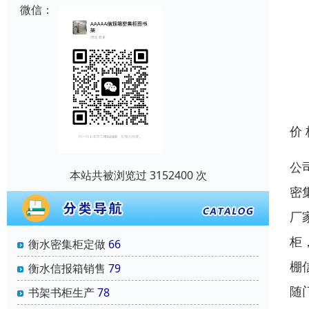
微信：
价
公
本站共被浏览过 3152400 次
密
厂
柜
衡水密集柜定做
66
棚
衡水信报箱销售
79
随
书架书柜生产
78