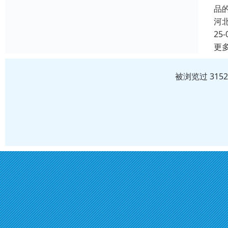
品
河
25-
更
被浏览过 315