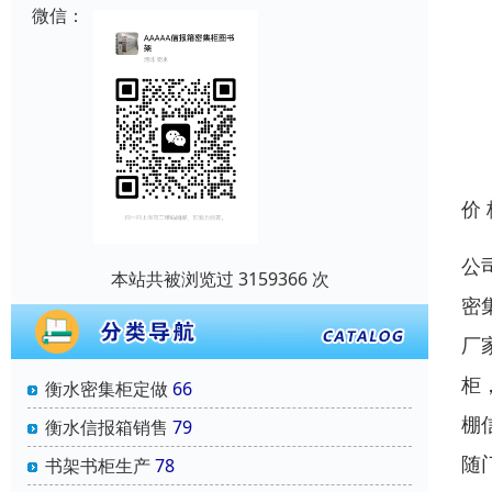
微信：
价
公
本站共被浏览过 3159366 次
密
厂
柜
衡水密集柜定做
66
棚
衡水信报箱销售
79
随
书架书柜生产
78