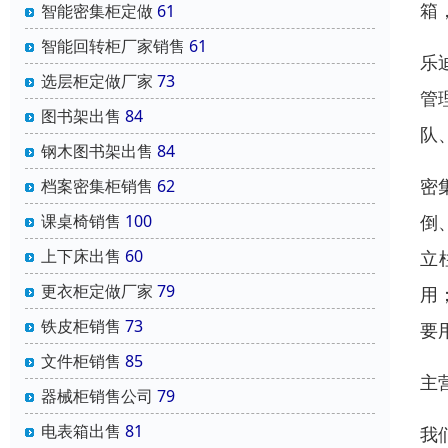
箱
智能密集柜定做
61
智能回转柜厂家销售
61
乐
选层柜定做厂家
73
管
图书架出售
84
队
钢木图书架出售
84
密
档案密集柜销售
62
课桌椅销售
100
倒
上下床出售
60
立
更衣柜定做厂家
79
用
铁皮柜销售
73
要
文件柜销售
85
主
器械柜销售公司
79
电表箱出售
81
我