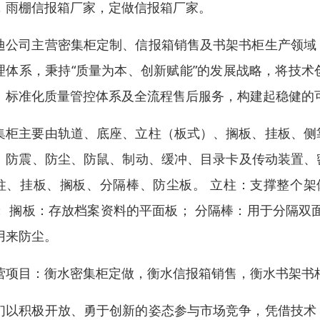
，雨棚信报箱厂家，定做信报箱厂家。
迪公司主营密集柜定制、信报箱销售及书架书柜生产领域
理体系，秉持“质量为本、创新赋能”的发展战略，将技
、标准化质量管控体系及全流程售后服务，构建起稳健的
集柜主要由轨道、底座、立柱（板式）、搁板、挂板、侧
、防震、防尘、防鼠、制动、缓冲、目录卡及传动装置、密
柱、挂板、搁板、分隔棒、防尘板。 立柱：支撑整个架
； 搁板：存放档案资料的平面板； 分隔棒：用于分隔双
用来防尘。
营项目：衡水密集柜定做，衡水信报箱销售，衡水书架书
们以积极开放、勇于创新的姿态参与市场竞争，凭借技术