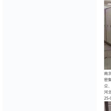
南
密
尘
河
25-