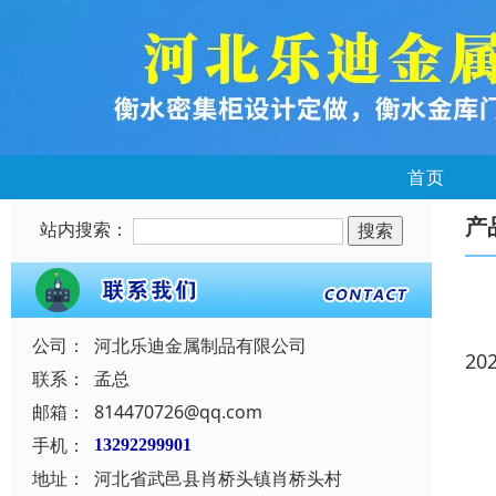
首页
产
站内搜索：
公司：
河北乐迪金属制品有限公司
20
联系：
孟总
邮箱：
814470726@qq.com
手机：
13292299901
地址：
河北省武邑县肖桥头镇肖桥头村