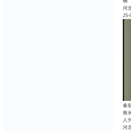
钢
河
25-
秦
衡
人
河