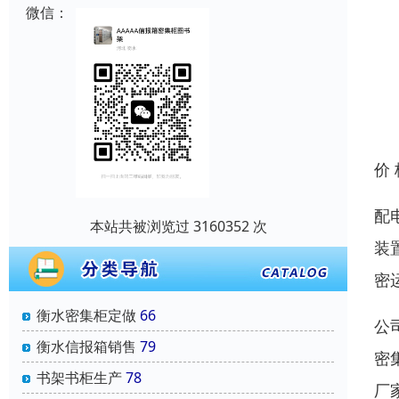
微信：
价
配
本站共被浏览过 3160352 次
装
密
衡水密集柜定做
66
公
衡水信报箱销售
79
密
书架书柜生产
78
厂