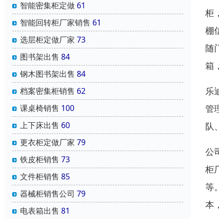
智能密集柜定做
61
柜
智能回转柜厂家销售
61
棚
选层柜定做厂家
73
随
图书架出售
84
箱
钢木图书架出售
84
乐
档案密集柜销售
62
课桌椅销售
100
管
上下床出售
60
队
更衣柜定做厂家
79
公
铁皮柜销售
73
柜
文件柜销售
85
等
器械柜销售公司
79
本
电表箱出售
81