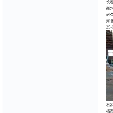
长
衡
耐
河
25-
石
档