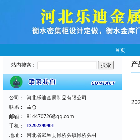
首页
产
站内搜索：
公司：
河北乐迪金属制品有限公司
20
联系：
孟总
邮箱：
814470726@qq.com
手机：
13292299901
地址：
河北省武邑县肖桥头镇肖桥头村