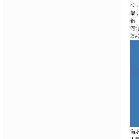
公
架
钢
河
25-
衡