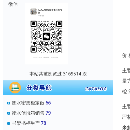
微信：
价
主
本站共被浏览过 3169514 次
量
检
衡水密集柜定做
66
主
衡水信报箱销售
79
严
书架书柜生产
78
来