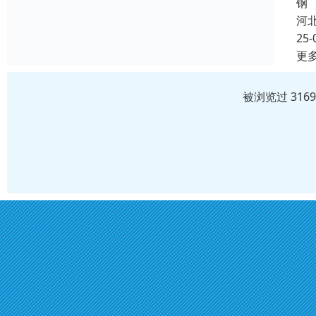
钢
河
25-
更
被浏览过 316