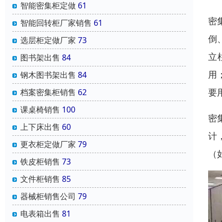
智能密集柜定做
61
密
智能回转柜厂家销售
61
倒
选层柜定做厂家
73
立
图书架出售
84
用
钢木图书架出售
84
要
档案密集柜销售
62
课桌椅销售
100
密
上下床出售
60
计
更衣柜定做厂家
79
（
铁皮柜销售
73
文件柜销售
85
器械柜销售公司
79
电表箱出售
81