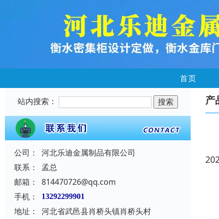
首页
产
站内搜索：
公司：
河北乐迪金属制品有限公司
20
联系：
孟总
邮箱：
814470726@qq.com
手机：
13292299901
地址：
河北省武邑县肖桥头镇肖桥头村